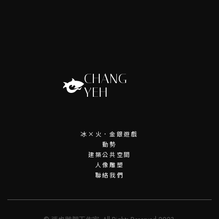
CHANG
YEH
冰×火．金銀遊戲
動勢
建築公共空間
人像雕塑
聯絡我們