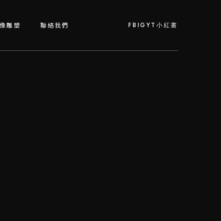
FB
IG
YT
小紅書
像雕塑
聯絡我們