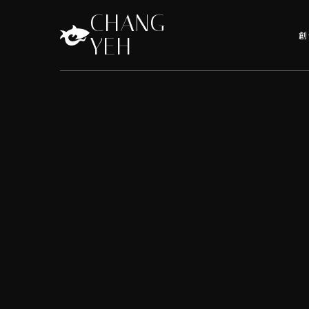
CHANG
創
YEH