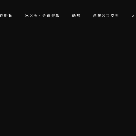
作脈動
冰×火．金銀遊戲
動勢
建築公共空間
人