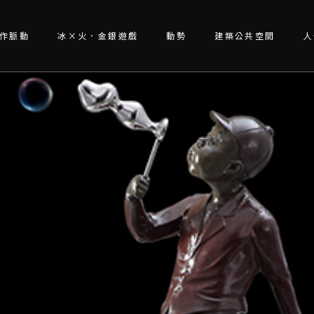
作脈動
冰×火．金銀遊戲
動勢
建築公共空間
人