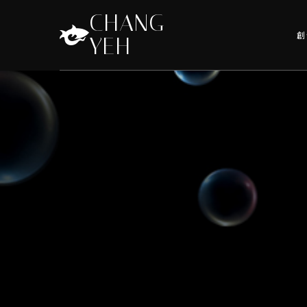
CHANG
創
YEH