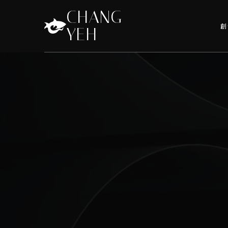
CHANG
創
YEH