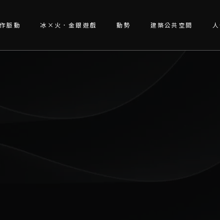
作脈動
冰×火．金銀遊戲
動勢
建築公共空間
人